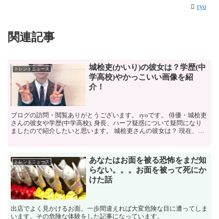
ryo
関連記事
城桧吏(かいり)の彼女は？学歴(中
トレンドニュース
学高校)やかっこいい画像を紹
介！
ブログの訪問・閲覧ありがとうございます。 ryoです。 俳優・城桧吏
さんの彼女や学歴(中学高校), 身長、ハーフ疑惑について疑問になり
ましたので紹介したいと思います。 城桧吏さんの彼女は？ 現在、彼
女がいるかどうかは不明です。 城桧吏さ...
あなたはお面を被る恐怖をまだ知
トレンドニュース
らない。。。お面を被って死にか
けた話
出店でよく見かけるお面。一歩間違えれば大変危険な目に遭ってしま
います。その危険な体験をした記事になっています。