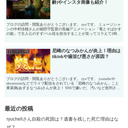
齢)やインスタ画像も紹介！
ブログの訪問・閲覧ありがとうございます。 ryoです。 ミュージシャ
ンの中村佳穂さんが細田守監督の長編アニメーション「竜とそばかす
の姫」で主人公のすず/ベル役を担当することが笑ってコラえて2時間
SPで発表されました。 中村...
尼崎のなつみかんが炎上！理由は
トレンドニュース
tiktokや歯並び悪さが原因？
ブログの訪問・閲覧ありがとうございます。 ryoです。 youtubeや
showroomなどでライブ配信をされている「尼崎のなつみかん」こと
東菜摘(あずまなつみ)さんが炎上！ SNSで嫌いだ、汚いなど批判され
ることが多くなっていますが、炎上...
最近の投稿
ryuchellさん自殺の死因は？遺書を残した死亡理由はな
ぜ？