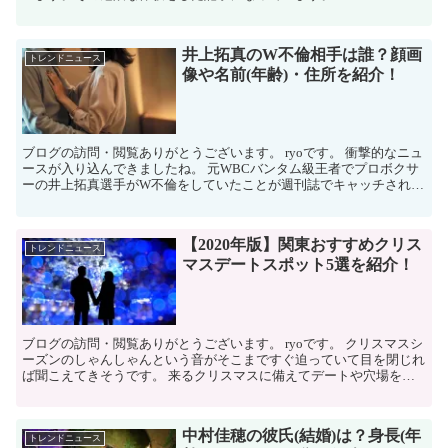
井上拓真のW不倫相手は誰？顔画
トレンドニュース
像や名前(年齢)・住所を紹介！
ブログの訪問・閲覧ありがとうございます。 ryoです。 衝撃的なニュ
ースが入り込んできましたね。 元WBCバンタム級王者でプロボクサ
ーの井上拓真選手がW不倫をしていたことが週刊誌でキャッチされま
した。 関係も最悪でか...
【2020年版】関東おすすめクリス
トレンドニュース
マスデートスポット5選を紹介！
ブログの訪問・閲覧ありがとうございます。 ryoです。 クリスマスシ
ーズンのしゃんしゃんという音がそこまですぐ迫っていて目を閉じれ
ば聞こえてきそうです。 来るクリスマスに備えてデートや穴場を巡
りを考えている方へおすすめス...
中村佳穂の彼氏(結婚)は？身長(年
トレンドニュース