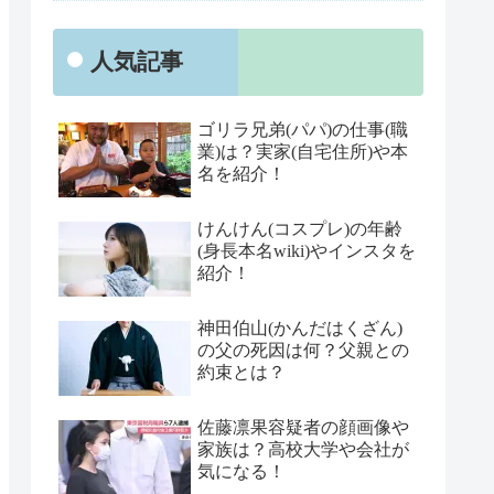
人気記事
ゴリラ兄弟(パパ)の仕事(職
業)は？実家(自宅住所)や本
名を紹介！
けんけん(コスプレ)の年齢
(身長本名wiki)やインスタを
紹介！
神田伯山(かんだはくざん)
の父の死因は何？父親との
約束とは？
佐藤凛果容疑者の顔画像や
家族は？高校大学や会社が
気になる！