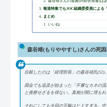
森谷靖さんの遺書(内部告発書)は
報道特集でもJOC組織委委員による
まとめ
いいね:
森谷靖(もりややすし)さんの死
自殺したのは「経理部長」の森谷靖氏(52)
国会でも追及が始まった「不審なカネの流
と推察せざるを得ない。真相が闇に埋もれ
それにしても今回の五輪はヒドすぎる。中