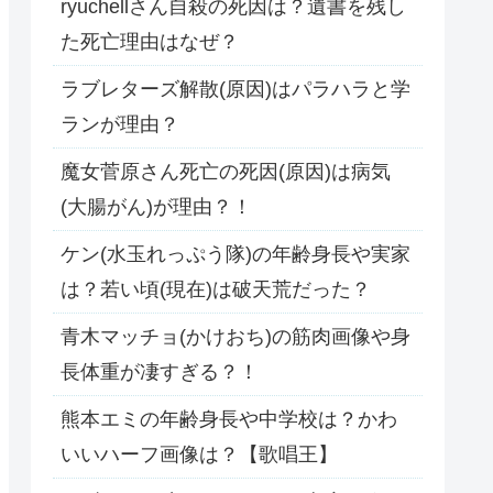
ryuchellさん自殺の死因は？遺書を残し
た死亡理由はなぜ？
ラブレターズ解散(原因)はパラハラと学
ランが理由？
魔女菅原さん死亡の死因(原因)は病気
(大腸がん)が理由？！
ケン(水玉れっぷう隊)の年齢身長や実家
は？若い頃(現在)は破天荒だった？
青木マッチョ(かけおち)の筋肉画像や身
長体重が凄すぎる？！
熊本エミの年齢身長や中学校は？かわ
いいハーフ画像は？【歌唱王】