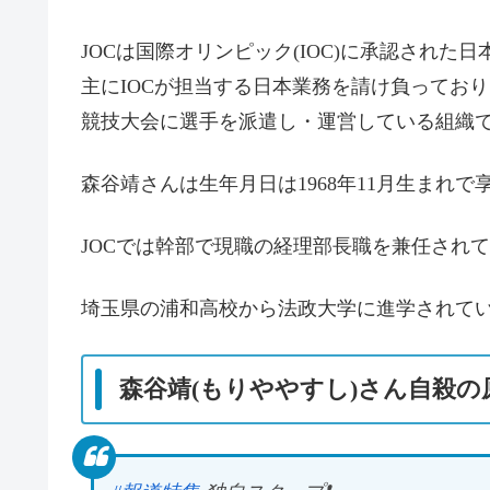
JOCは国際オリンピック(IOC)に承認され
主にIOCが担当する日本業務を請け負ってお
競技大会に選手を派遣し・運営している組織
森谷靖さんは生年月日は1968年11月生まれで
JOCでは幹部で現職の経理部長職を兼任され
埼玉県の浦和高校から法政大学に進学されて
森谷靖(もりややすし)さん自殺の原