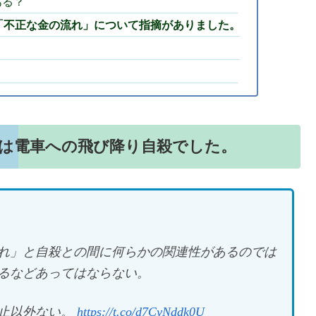
ある？
「不正な金の流れ」について指摘がありました。
因は電車への飛び降り自殺でした。
。
れ」と自殺との間に何らかの関連性があるのでは
るなどあってはならない。
止以外ない。
https://t.co/d7CyNddk0U