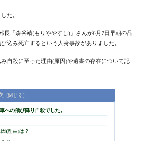
ました。
e)の幹部で経理部長「森谷靖(もりややすし)」さんが6月7日早朝の品
飛び込み死亡するという人身事故がありました。
み自殺に至った理由(原因)や遺書の存在について記
次
電車への飛び降り自殺でした。
因(理由)は？