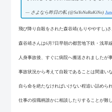
— さよなら昨日の私 (@SaYoNaRaKiNo)
Jun
飛び降り自殺をされた森谷靖(もりややすし)さ
森谷靖さんは6月7日早朝の都営地下鉄・浅草
人身事故後、すぐに病院へ搬送されましたが事
事故状況から考えて自殺であることは間違い
自ら命を絶たなければいけない程追い詰めら
仕事の役職柄誰かに相談したりすることが難