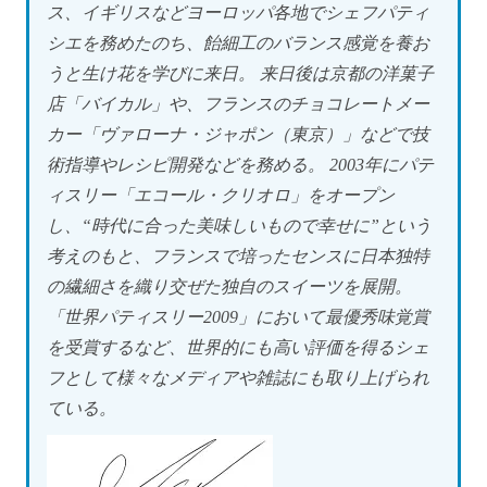
ス、イギリスなどヨーロッパ各地でシェフパティ
シエを務めたのち、飴細工のバランス感覚を養お
うと生け花を学びに来日。 来日後は京都の洋菓子
店「バイカル」や、フランスのチョコレートメー
カー「ヴァローナ・ジャポン（東京）」などで技
術指導やレシピ開発などを務める。 2003年にパテ
ィスリー「エコール・クリオロ」をオープン
し、“時代に合った美味しいもので幸せに”という
考えのもと、フランスで培ったセンスに日本独特
の繊細さを織り交ぜた独自のスイーツを展開。
「世界パティスリー2009」において最優秀味覚賞
を受賞するなど、世界的にも高い評価を得るシェ
フとして様々なメディアや雑誌にも取り上げられ
ている。