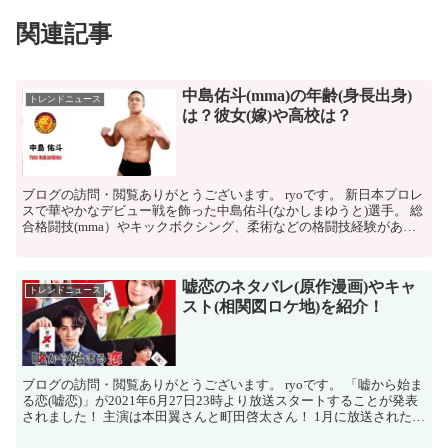
関連記事
中島佑斗(mma)の年齢(身長出身)
トレンドニュース
は？彼女(嫁)や高校は？
ブログの訪問・閲覧ありがとうございます。 ryoです。 新日本プロレ
スで華やかなデビュー戦を飾った中島佑斗(なかしまゆうと)選手。 総
合格闘技(mma）やキックボクシング、柔術などの格闘技経験があ
り、2019年にニュージー...
嘘恋のネタバレ(原作漫画)やキャ
トレンドニュース
スト(相関図ロケ地)を紹介！
ブログの訪問・閲覧ありがとうございます。 ryoです。 「嘘から始ま
る恋(嘘恋)」が2021年6月27日23時より放送スタートすることが発表
されました！ 主演は本田翼さんと町田啓太さん！ 1月に放送された人
気作「アプ...