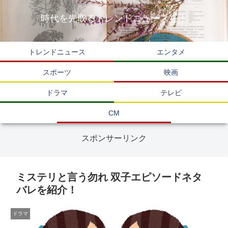
時代を先取るトレンドニュースを！
トレンドニュース
エンタメ
スポーツ
映画
ドラマ
テレビ
CM
スポンサーリンク
ミステリと言う勿れ 双子エピソードネタ
バレを紹介！
ドラマ