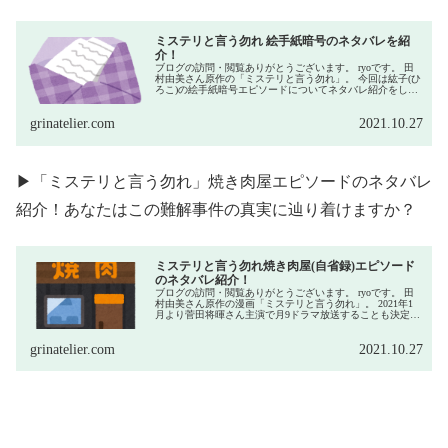
ミステリと言う勿れ 絵手紙暗号のネタバレを紹
介！
ブログの訪問・閲覧ありがとうございます。 ryoです。 田
村由美さん原作の「ミステリと言う勿れ」。 今回は紘子(ひ
ろこ)の絵手紙暗号エピソードについてネタバレ紹介をした
いと思います。 絵手紙暗号は書籍広告に載...
grinatelier.com
2021.10.27
▶「ミステリと言う勿れ」焼き肉屋エピソードのネタバレ
紹介！あなたはこの難解事件の真実に辿り着けますか？
ミステリと言う勿れ焼き肉屋(自省録)エピソード
のネタバレ紹介！
ブログの訪問・閲覧ありがとうございます。 ryoです。 田
村由美さん原作の漫画「ミステリと言う勿れ」。 2021年1
月より菅田将暉さん主演で月9ドラマ放送することも決定し
ています。 話題沸騰中の「ミステリと言...
grinatelier.com
2021.10.27