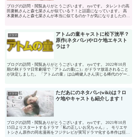
ブログの訪問・閲覧ありがとうございます。 ryoです。 タレントの高
田夏帆さんと森七菜さんが似ている？！と話題になっています。 高
木夏帆さんと森七菜さんが本当に似てるのか？が気になりましたので
記事にまとめて紹介したいと思い...
アトムの童キャストに松下洸平？
ドラマ
原作(ネタバレ)やロケ地エキスト
ラは？
ブログの訪問・閲覧ありがとうございます。 ryoです。 2022年10月
期の秋ドラマ日常劇場で「アトムの童(こ)」がドラマ放送されること
が決定しました。 「アトムの童」は山崎健人さん演じる稀代のゲー...
ただあにのネタバレ(wiki)は？ロ
ドラマ
ケ地やキャストも紹介します！
ブログの訪問・閲覧ありがとうございます。 ryoです。 2021年10月
15日よりスタートするドラマ「私の正しいお兄ちゃん」。 モリエサ
トシさん原作の同名漫画をフジテレビが実写ドラマ化する本作は狂気