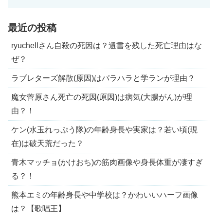
と愛渦巻く純愛ラ...
最近の投稿
ryuchellさん自殺の死因は？遺書を残した死亡理由はな
ぜ？
ラブレターズ解散(原因)はパラハラと学ランが理由？
魔女菅原さん死亡の死因(原因)は病気(大腸がん)が理
由？！
ケン(水玉れっぷう隊)の年齢身長や実家は？若い頃(現
在)は破天荒だった？
青木マッチョ(かけおち)の筋肉画像や身長体重が凄すぎ
る？！
熊本エミの年齢身長や中学校は？かわいいハーフ画像
は？【歌唱王】