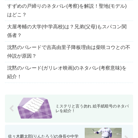
すずめの戸締りのネタバレ(考察)を解説！聖地(モデル)
はどこ？
大屋考輔の大学(中学高校)は？兄弟(父母)もスパコン関
係者？
沈黙のパレードで吉高由里子降板理由は柴咲コウとの不
仲説が原因？
沈黙のパレード(ガリレオ映画)のネタバレ(考察意味)を
紹介！
ミステリと言う勿れ 絵手紙暗号のネタバ
レを紹介！
佐々木麟太郎(りんたろう)の身長や中学