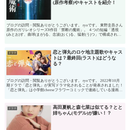
(原作考察)やキャストを紹介！
ブログの訪問・閲覧ありがとうございます。 ryoです。 東野圭吾さん
原作のガリレオシリーズ8作目「禁断の魔術」。 ４つの短編「透視
(みとお)す、曲球(まが)る、念波(おく)る、猛射(う)つ」で構成されて
いますが、沈...
恋と弾丸のロケ地主題歌やキャス
ドラマ
トは？最終回(ラスト)はどうな
る？
ブログの訪問・閲覧ありがとうございます。 ryoです。 2022年10月
期ドラで「恋と弾丸」が実写ドラマ化されることが発表されました！
「恋と弾丸」は小学館cheeseフラワーコミックで連絡している漫画原
作(作者：...
高田夏帆と森七菜は似てる？とと
ドラマ
姉ちゃん(モデル)が嫌い！？