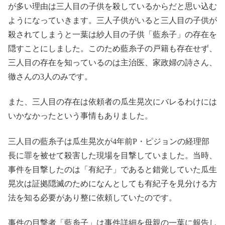
が多い理由は三人目の子供を殺しているからだと思い込む
ようになっていきます。三人子供がいると三人目の子供が
殺されてしまうと一葉は紗人目の子供「藍糸子」の存在を
隠すことにしました。このため藍糸子の戸籍も存在せず、
三人目の存在を知っているのは主治医、家政婦の詩さん、
徹さんの3人のみです。
また、三人目の存在は依頼者の瓜生晃次にバレるわけには
いかなかったという事情もありました。
三人目の藍糸子は瓜生晃次が4年前P・ピジョンの経理部
長に罪を被せて殺害した現場を目撃していました。当時、
事件を目撃したのは「有紀子」であると錯覚していた瓜生
晃次は証拠隠滅のためになんとしても有紀子を見分ける方
法を知る必要があり整に依頼していたのです。
事件の目撃者「藍糸子」は事件詳細を母親の一葉に報告し